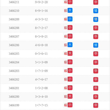
小
3466211
9+9+2=20
殺
中
双
大
3466210
6+9+1=16
殺
错
双
小
3466209
4+3+5=12
殺
错
双
小
3466208
8+7+2=17
殺
中
双
小
3466207
8+5+8=21
殺
中
双
大
3466206
4+6+8=18
殺
错
双
大
3466205
0+5+6=11
殺
中
双
小
3466204
5+1+3=09
殺
中
双
小
3466203
1+7+1=09
殺
中
双
小
3466202
4+7+6=17
殺
中
双
小
3466201
1+5+2=08
殺
中
单
大
3466200
3+3+4=10
殺
中
双
小
3466199
1+7+7=15
殺
中
双