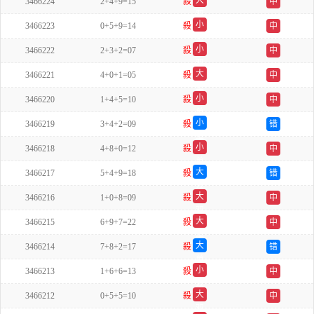
大
3466224
2+4+9=15
殺
中
双
小
3466223
0+5+9=14
殺
中
单
小
3466222
2+3+2=07
殺
中
双
大
3466221
4+0+1=05
殺
中
单
小
3466220
1+4+5=10
殺
中
单
小
3466219
3+4+2=09
殺
错
单
小
3466218
4+8+0=12
殺
中
单
大
3466217
5+4+9=18
殺
错
双
大
3466216
1+0+8=09
殺
中
双
大
3466215
6+9+7=22
殺
中
单
大
3466214
7+8+2=17
殺
错
单
小
3466213
1+6+6=13
殺
中
双
大
3466212
0+5+5=10
殺
中
双