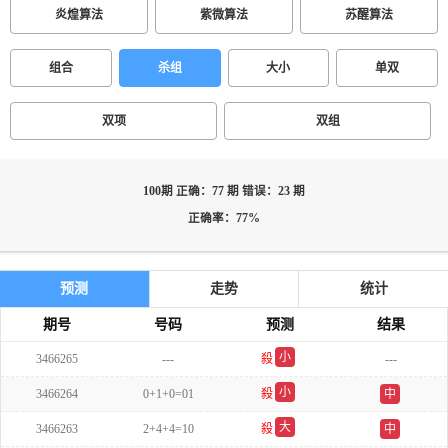
炎煌算法
紫微算法
苏醒算法
组合
杀组
大小
单双
双项
双组
100期 正确：77 期 错误：23 期
正确率：77%
预测
走势
统计
期号
号码
预测
结果
小
3466265
---
殺
---
双
小
3466264
0+1+0=01
殺
中
双
大
3466263
2+4+4=10
殺
中
双