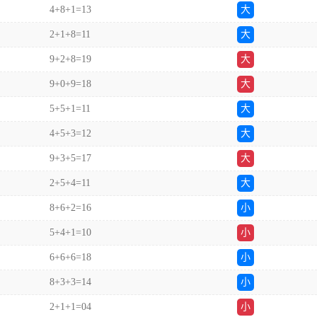
4+8+1=13
大
2+1+8=11
大
9+2+8=19
大
9+0+9=18
大
5+5+1=11
大
4+5+3=12
大
9+3+5=17
大
2+5+4=11
大
8+6+2=16
小
5+4+1=10
小
6+6+6=18
小
8+3+3=14
小
2+1+1=04
小