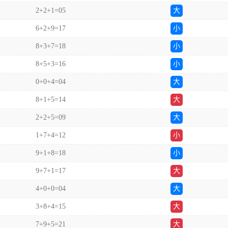
2+2+1=05
大
6+2+9=17
小
8+3+7=18
小
8+5+3=16
小
0+0+4=04
大
8+1+5=14
大
2+2+5=09
大
1+7+4=12
小
9+1+8=18
小
9+7+1=17
大
4+0+0=04
大
3+8+4=15
大
7+9+5=21
大