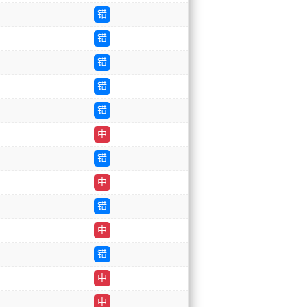
错
错
错
错
错
中
错
中
错
中
错
中
中