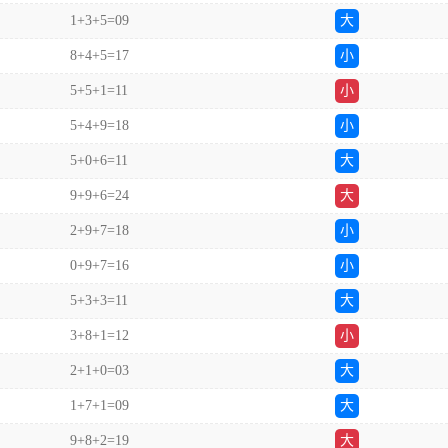
1+3+5=09
大
8+4+5=17
小
5+5+1=11
小
5+4+9=18
小
5+0+6=11
大
9+9+6=24
大
2+9+7=18
小
0+9+7=16
小
5+3+3=11
大
3+8+1=12
小
2+1+0=03
大
1+7+1=09
大
9+8+2=19
大