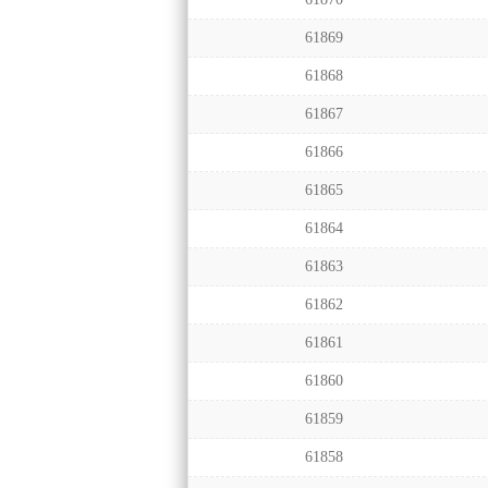
61869
61868
61867
61866
61865
61864
61863
61862
61861
61860
61859
61858