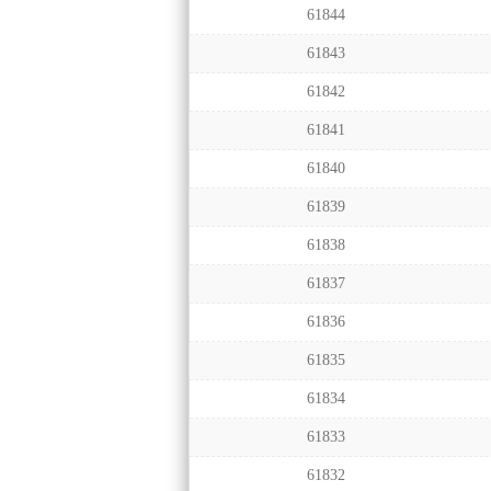
61844
61843
61842
61841
61840
61839
61838
61837
61836
61835
61834
61833
61832