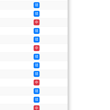
错
错
中
错
错
中
错
错
错
中
错
错
中