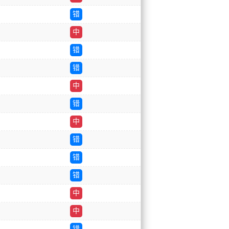
错
中
错
错
中
错
中
错
错
错
中
中
错