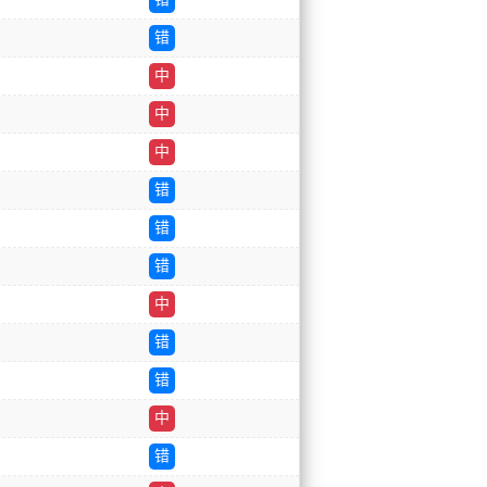
错
中
中
中
错
错
错
中
错
错
中
错