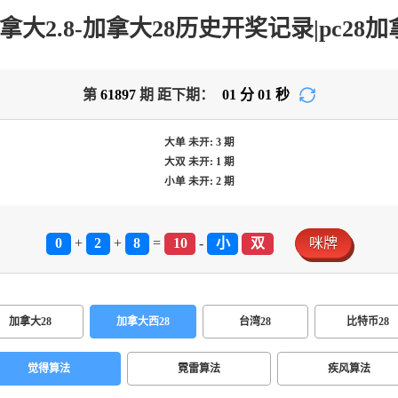
第
61897
期 距下期：
01
分
01
秒
大单
未开:
3
期
大双
未开:
1
期
小单
未开:
2
期
0
+
2
+
8
=
10
-
小
双
咪牌
加拿大28
加拿大西28
台湾28
比特币28
觉得算法
霓雷算法
疾风算法