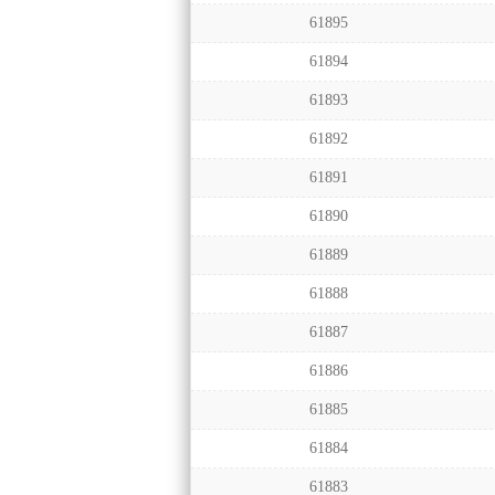
61895
61894
61893
61892
61891
61890
61889
61888
61887
61886
61885
61884
61883