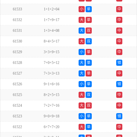
61533
1+1+2=04
小
单
中
61532
1+7+9=17
大
单
中
61531
1+3+4=08
大
双
中
61530
8+4+5=17
大
双
中
61529
3+3+9=15
小
单
中
61528
7+0+5=12
大
单
错
61527
7+3+3=13
大
单
中
61526
9+1+6=16
小
单
错
61525
8+2+5=15
大
双
中
61524
7+2+7=16
大
双
中
61523
9+0+9=18
小
单
错
61522
6+7+7=20
大
单
中