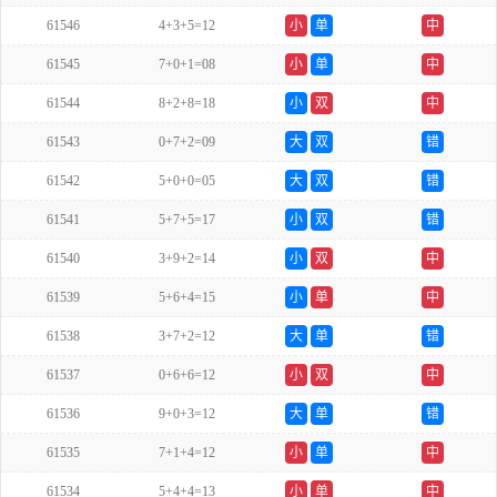
61546
4+3+5=12
小
单
中
61545
7+0+1=08
小
单
中
61544
8+2+8=18
小
双
中
61543
0+7+2=09
大
双
错
61542
5+0+0=05
大
双
错
61541
5+7+5=17
小
双
错
61540
3+9+2=14
小
双
中
61539
5+6+4=15
小
单
中
61538
3+7+2=12
大
单
错
61537
0+6+6=12
小
双
中
61536
9+0+3=12
大
单
错
61535
7+1+4=12
小
单
中
61534
5+4+4=13
小
单
中