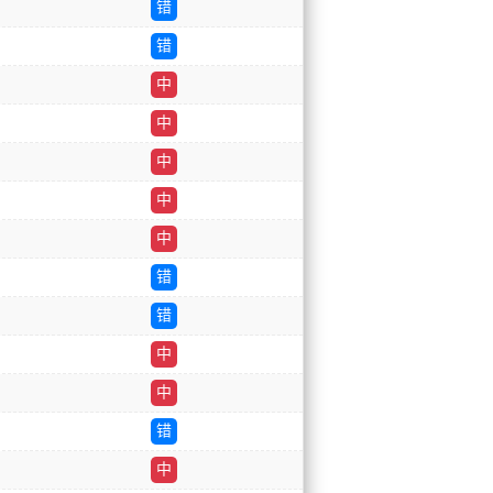
错
错
中
中
中
中
中
错
错
中
中
错
中