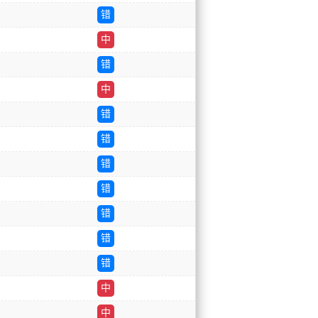
错
中
错
中
错
错
错
错
错
错
错
中
中