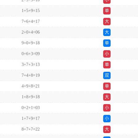
1+5+9=15
单
7+6+4=17
大
2+0+4=06
大
9+0+9=18
单
0+6+3=09
小
3+7+3=13
单
7+4+8=19
双
4+9+8=21
单
1+8+9=18
大
0+2+1=03
小
1+7+9=17
小
8+7+7=22
大