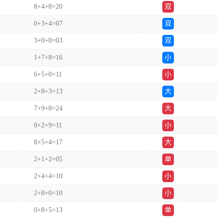
8+4+8=20
双
0+3+4=07
双
3+0+0=03
双
1+7+8=16
小
6+5+0=11
小
2+8+3=13
大
7+9+8=24
大
0+2+9=11
小
8+5+4=17
大
2+1+2=05
单
2+4+4=10
小
2+8+0=10
小
0+8+5=13
单