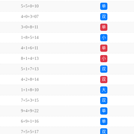
5+5+0=10
单
4+0+3=07
双
3+0+8=11
单
1+8+5=14
小
4+1+6=11
单
8+1+4=13
小
5+1+7=13
双
4+2+8=14
双
1+1+8=10
大
7+5+3=15
双
9+4+9=22
单
6+9+1=16
单
7+5+5=17
双