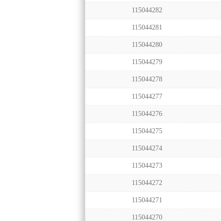
115044282
115044281
115044280
115044279
115044278
115044277
115044276
115044275
115044274
115044273
115044272
115044271
115044270