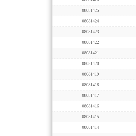
08081425
08081424
08081423
08081422
08081421
08081420
08081419
08081418
08081417
08081416
08081415
08081414