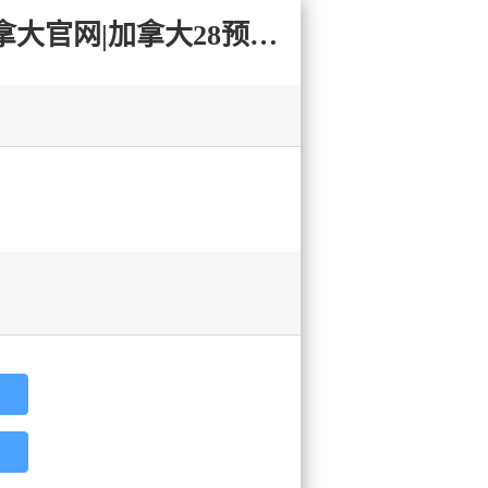
永久网址：28yc.cOm 加拿大2.8-加拿大28历史开奖记录|pc28加拿大官网|加拿大28预测大神预测苹果版 |加拿大pc28开奖官网查询