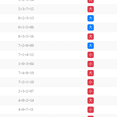
5+3+7=15
大
8+2+3=13
大
0+1+5=06
大
8+3+5=16
大
7+2+0=09
大
7+1+4=12
小
1+0+3=04
小
7+4+8=19
大
7+2+1=10
小
2+3+2=07
小
4+8+2=14
大
4+0+7=11
小