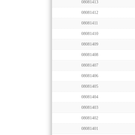
08081413
08081412
08081411
08081410
08081409
08081408
08081407
08081406
08081405
08081404
08081403
08081402
08081401