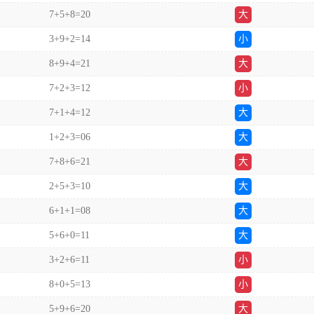
7+5+8=20
大
3+9+2=14
小
8+9+4=21
大
7+2+3=12
小
7+1+4=12
大
1+2+3=06
大
7+8+6=21
大
2+5+3=10
大
6+1+1=08
大
5+6+0=11
大
3+2+6=11
小
8+0+5=13
小
5+9+6=20
大