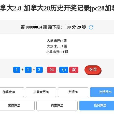
第
08090014
期 距下期：
00
分
29
秒
大单
未开:
4
期
大双
未开:
1
期
小单
未开:
11
期
1
+
1
+
2
=
04
-
小
双
咪牌
加拿大28
加拿大西28
台湾28
比特币28
觉得算法
霓雷算法
疾风算法