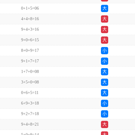
0+1+5=06
大
4+4+8=16
大
9+4+3=16
大
9+0+6=15
大
8+0+9=17
小
9+1+7=17
小
1+7+0=08
大
3+5+0=08
大
0+6+5=11
大
6+9+3=18
小
9+2+7=18
小
9+4+8=21
大
5+0+9=14
大