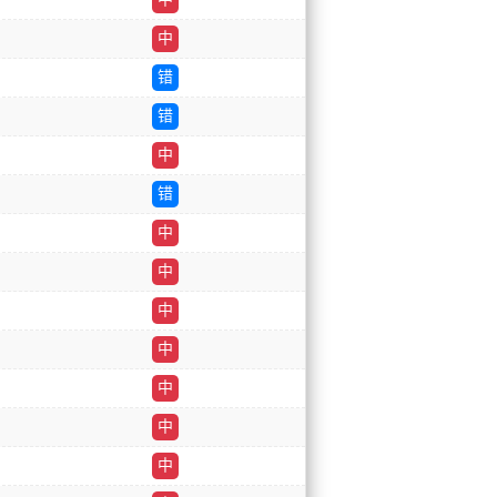
中
错
错
中
错
中
中
中
中
中
中
中