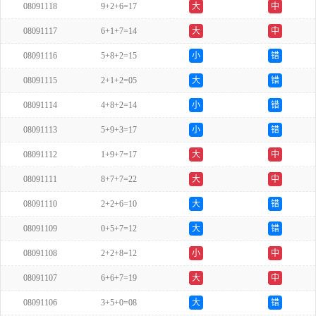
08091118
9+2+6=17
大
中
08091117
6+1+7=14
大
中
08091116
5+8+2=15
小
错
08091115
2+1+2=05
大
错
08091114
4+8+2=14
小
错
08091113
5+9+3=17
小
错
08091112
1+9+7=17
大
中
08091111
8+7+7=22
大
中
08091110
2+2+6=10
大
错
08091109
0+5+7=12
大
错
08091108
2+2+8=12
小
中
08091107
6+6+7=19
大
中
08091106
3+5+0=08
大
错