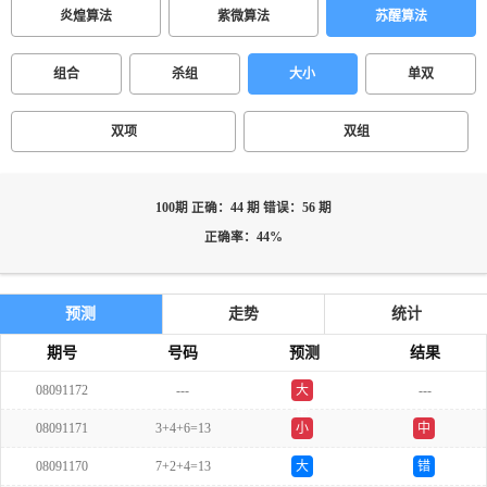
炎煌算法
紫微算法
苏醒算法
组合
杀组
大小
单双
双项
双组
100期 正确：44 期 错误：56 期
正确率：44%
预测
走势
统计
期号
号码
预测
结果
08091172
---
大
---
单
08091171
3+4+6=13
小
中
08091170
7+2+4=13
大
错