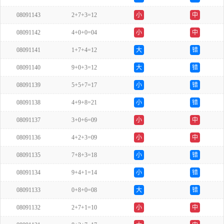
08091143
2+7+3=12
小
中
08091142
4+0+0=04
小
中
08091141
1+7+4=12
大
错
08091140
9+0+3=12
大
错
08091139
5+5+7=17
小
错
08091138
4+9+8=21
小
错
08091137
3+0+6=09
小
中
08091136
4+2+3=09
小
中
08091135
7+8+3=18
小
错
08091134
9+4+1=14
小
错
08091133
0+8+0=08
大
错
08091132
2+7+1=10
小
中